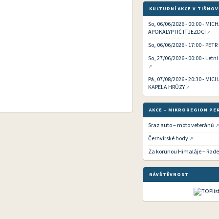
KULTURNÍ AKCE V TIŠNOV
So, 06/06/2026 - 00:00 - MIC
APOKALYPTIČTÍ JEZDCI
So, 06/06/2026 - 17:00 - PETR
So, 27/06/2026 - 00:00 - Letn
Pá, 07/08/2026 - 20:30 - MI
KAPELA HRŮZY
AKCE – MIKROREGION PE
Sraz auto – moto veteránů
Černvírské hody
Za korunou Himaláje – Rade
NÁVŠTĚVNOST