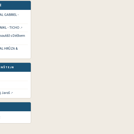
Ě
HAL GABRIEL -
 NIKL - TICHO
í soutěž s Déčkem
CHAL HRŮZA &
RNŠTEJN
j Jaroš