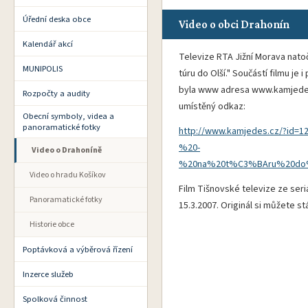
Úřední deska obce
Video o obci Drahonín
Kalendář akcí
Televize RTA Jižní Morava natoč
MUNIPOLIS
túru do Olší." Součástí filmu je
byla www adresa www.kamjedes.c
Rozpočty a audity
umístěný odkaz:
Obecní symboly, videa a
panoramatické fotky
http://www.kamjedes.cz/?i
%20-
Video o Drahoníně
%20na%20t%C3%BAru%20do%2
Video o hradu Košíkov
Film Tišnovské televize ze seri
Panoramatické fotky
15.3.2007. Originál si můžete s
Historie obce
Poptávková a výběrová řízení
Inzerce služeb
Spolková činnost