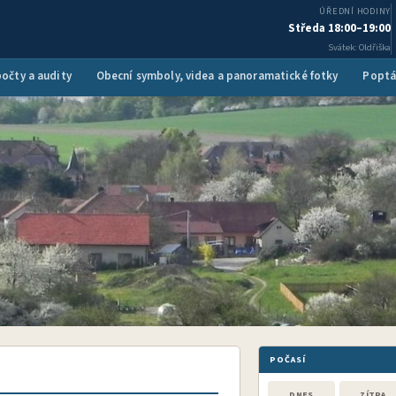
ÚŘEDNÍ HODINY
Středa 18:00–19:00
Svátek: Oldřiška
očty a audity
Obecní symboly, videa a panoramatické fotky
Poptá
POČASÍ
DNES
ZÍTRA