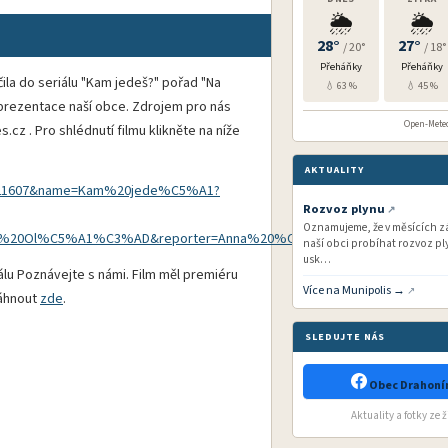
🌦️
🌦️
28°
27°
/ 20°
/ 18°
Přeháňky
Přeháňky
ila do seriálu "Kam jedeš?" pořad "Na
💧 63 %
💧 45 %
 i prezentace naší obce. Zdrojem pro nás
Open-Meteo 
z . Pro shlédnutí filmu klikněte na níže
AKTUALITY
d=121607&name=Kam%20jede%C5%A1?
Rozvoz plynu
Oznamujeme, že v měsících zář
0Ol%C5%A1%C3%AD&reporter=Anna%20%C5%A0t%C4%9Btinov%C3%A1&
naší obci probíhat rozvoz ply
usk…
álu Poznávejte s námi. Film měl premiéru
Více na Munipolis →
táhnout
zde
.
SLEDUJTE NÁS
Obec Drahonín
Aktuality a fotky ze 