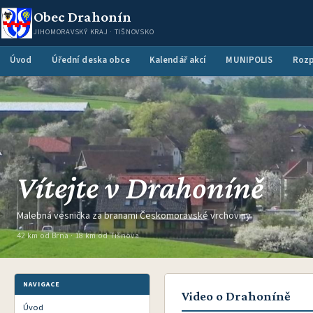
Obec Drahonín
JIHOMORAVSKÝ KRAJ · TIŠNOVSKO
Úvod
Úřední deska obce
Kalendář akcí
MUNIPOLIS
Rozp
Vítejte v Drahoníně
Malebná vesnička za branami Českomoravské vrchoviny
42 km od Brna · 18 km od Tišnova
NAVIGACE
Video o Drahoníně
Úvod