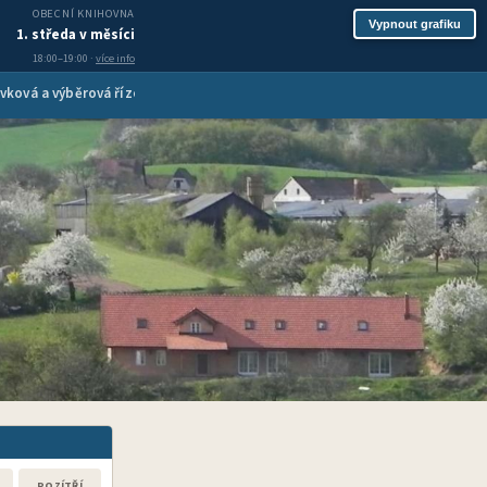
OBECNÍ KNIHOVNA
Vypnout grafiku
1. středa v měsíci
18:00–19:00 ·
více info
vková a výběrová řízení
Inzerce služeb
Spolková činnost
Turis
POZÍTŘÍ