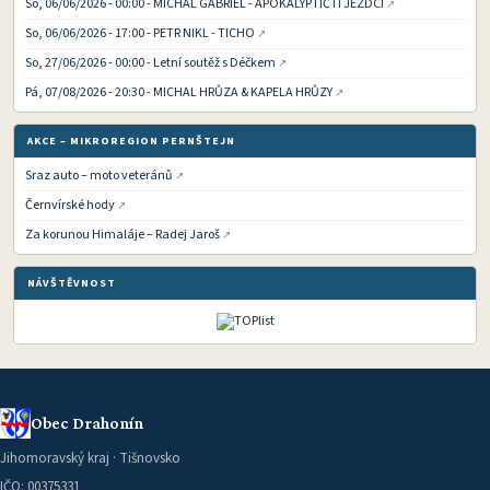
So, 06/06/2026 - 00:00 - MICHAL GABRIEL - APOKALYPTIČTÍ JEZDCI
So, 06/06/2026 - 17:00 - PETR NIKL - TICHO
So, 27/06/2026 - 00:00 - Letní soutěž s Déčkem
Pá, 07/08/2026 - 20:30 - MICHAL HRŮZA & KAPELA HRŮZY
AKCE – MIKROREGION PERNŠTEJN
Sraz auto – moto veteránů
Černvírské hody
Za korunou Himaláje – Radej Jaroš
NÁVŠTĚVNOST
Obec Drahonín
Jihomoravský kraj · Tišnovsko
IČO: 00375331