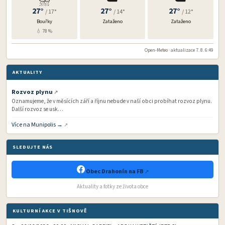
27°
27°
27°
/ 17°
/ 14°
/ 12°
Bouřky
Zataženo
Zataženo
💧 78 %
Open-Meteo · aktualizace 7. 8. 6:49
AKTUALITY
Rozvoz plynu
Oznamujeme, že v měsících září a říjnu nebude v naší obci probíhat rozvoz plynu.
Další rozvoz se usk…
Více na Munipolis →
SLEDUJTE NÁS
Obec Drahonín na FB
Aktuality a fotky ze života obce
KULTURNÍ AKCE V TIŠNOVĚ