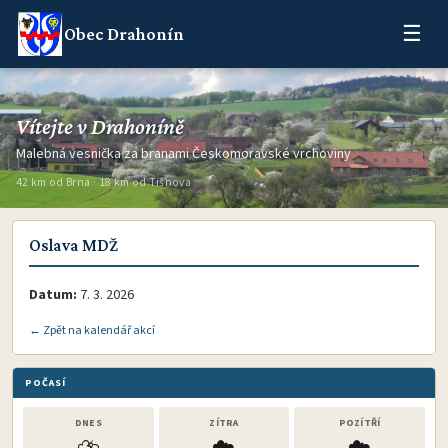
☰
Obec Drahonín
Vítejte v Drahoníně
Malebná vesnička za branami Českomoravské vrchoviny
42 km od Brna · 18 km od Tišnova
Oslava MDŽ
Datum:
7. 3. 2026
← Zpět na kalendář akcí
POČASÍ
DNES
ZÍTRA
POZÍTŘÍ
⛈️
☁️
☁️