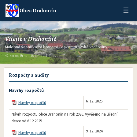
☰
Obec Drahonín
Vítejte v Drahoníně
Malebná vesnička za branami Českomoravské vrchoviny
42 km od Brna · 18 km od Tišnova
Rozpočty a audity
Návrhy rozpočtů
6. 12. 2025
Návrhy rozpočtů
Návrh rozpočtu obce Drahonín na rok 2026. Vyvěšeno na úřední
desce od 6.12.2025.
9. 12. 2024
Návrhy rozpočtů