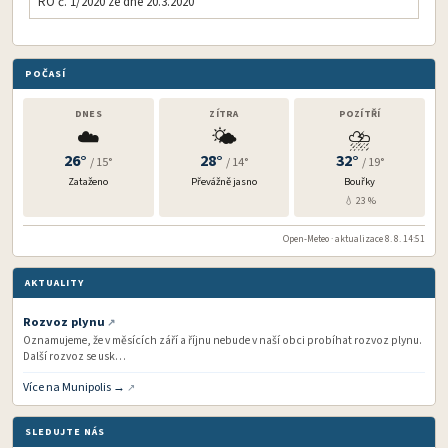
RO č. 1/2020 ze dne 20.3.2020
POČASÍ
DNES
ZÍTRA
POZÍTŘÍ
☁️
🌤️
⛈️
26°
28°
32°
/ 15°
/ 14°
/ 19°
Zataženo
Převážně jasno
Bouřky
💧 23 %
Open-Meteo · aktualizace 8. 8. 14:51
AKTUALITY
Rozvoz plynu
Oznamujeme, že v měsících září a říjnu nebude v naší obci probíhat rozvoz plynu.
Další rozvoz se usk…
Více na Munipolis →
SLEDUJTE NÁS