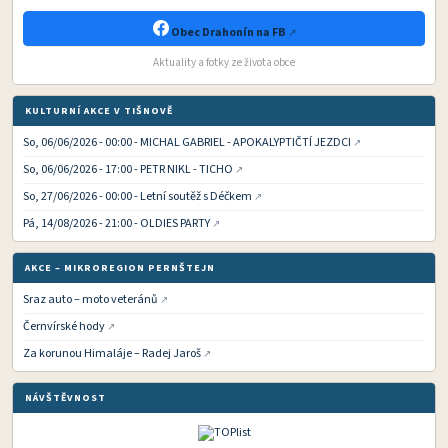
Obec Drahonín na FB
Aktuality a fotky ze života obce
KULTURNÍ AKCE V TIŠNOVĚ
So, 06/06/2026 - 00:00 - MICHAL GABRIEL - APOKALYPTIČTÍ JEZDCI
So, 06/06/2026 - 17:00 - PETR NIKL - TICHO
So, 27/06/2026 - 00:00 - Letní soutěž s Déčkem
Pá, 14/08/2026 - 21:00 - OLDIES PARTY
AKCE – MIKROREGION PERNŠTEJN
Sraz auto – moto veteránů
Černvírské hody
Za korunou Himaláje – Radej Jaroš
NÁVŠTĚVNOST