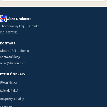
Obec Drahonín
Jihomoravský kraj · Tišnovsko
IČO: 00375331
KONTAKT
Obecní úřad Drahonín
Kontaktní údaje
obec@drahonin.cz
RYCHLÉ ODKAZY
Úřední deska
Kalendář akcí
Rozpočty a audity
Kontakty