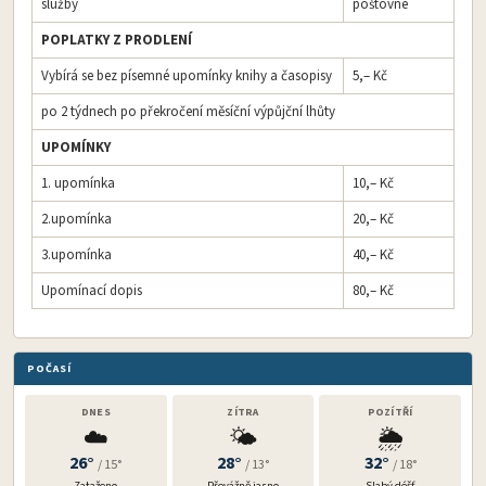
služby
poštovné
POPLATKY Z PRODLENÍ
Vybírá se bez písemné upomínky knihy a časopisy
5,– Kč
po 2 týdnech po překročení měsíční výpůjční lhůty
UPOMÍNKY
1. upomínka
10,– Kč
2.upomínka
20,– Kč
3.upomínka
40,– Kč
Upomínací dopis
80,– Kč
POČASÍ
DNES
ZÍTRA
POZÍTŘÍ
☁️
🌤️
🌦️
26°
28°
32°
/ 15°
/ 13°
/ 18°
Zataženo
Převážně jasno
Slabý déšť