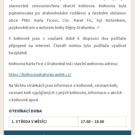
slavnostně znovuotevřena obecní knihovna. Knihovna byla
pojmenována po drahonínském rodákovi a čestném občanovi
obce PhDr. Karlu Ficovi, CSc. Karel Fic, byl historikem,
jazykovědcem a autorem knihy Dějiny Drahonína. .=
V knihovně jsou v součané době k dispozici dva počítače
připojené na internet. Čtenáři mohou tyto počítače využívat
bezplatně.
Knihovna Karla Fice v Drahoníně má i vlastní webovou adresu:
https://knihovnadrahonin.webk.cz/
Na těchto stránkách jsou informace o knihovně, seznam knih,
seznam knih vypůjčených z jiných knihoven, informace o akcích
v knihovně apod.
OTEVÍRACÍ DOBA
1. STŘEDA V MĚSÍCI
17.00 – 18.00