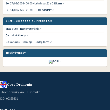
So, 27/06/2026 - 00:00 - Letní soutěž s Déčkem
Pá, 14/08/2026 - 21:00 - OLDIES PARTY
AKCE – MIKROREGION PERNŠTEJN
Sraz auto – moto veteránů
Černvírské hody
Za korunou Himaláje – Radej Jaroš
NÁVŠTĚVNOST
Obec Drahonín
Jihomoravský kraj · Tišnovsko
IČO: 00375331