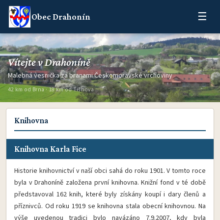
☰
Obec Drahonín
Vítejte v Drahoníně
Malebná vesnička za branami Českomoravské vrchoviny
42 km od Brna · 18 km od Tišnova
Knihovna
Knihovna Karla Fice
Historie knihovnictví v naší obci sahá do roku 1901. V tomto roce
byla v Drahoníně založena první knihovna. Knižní fond v té době
představoval 162 knih, které byly získány koupí i dary členů a
příznivců. Od roku 1919 se knihovna stala obecní knihovnou. Na
výše uvedenou tradici bylo navázáno 7.9.2007, kdy byla