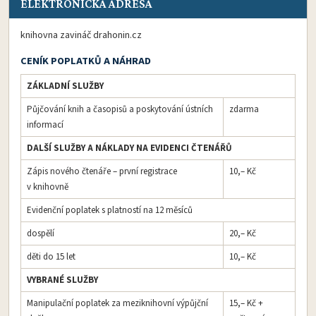
ELEKTRONICKÁ ADRESA
knihovna zavináč
drahonin.cz
CENÍK POPLATKŮ A NÁHRAD
ZÁKLADNÍ SLUŽBY
Půjčování knih a časopisů a poskytování ústních
zdarma
informací
DALŠÍ SLUŽBY A NÁKLADY NA EVIDENCI ČTENÁŘŮ
Zápis nového čtenáře – první registrace
10,– Kč
v knihovně
Evidenční poplatek s platností na 12 měsíců
dospělí
20,– Kč
děti do 15 let
10,– Kč
VYBRANÉ SLUŽBY
Manipulační poplatek za meziknihovní výpůjční
15,– Kč +