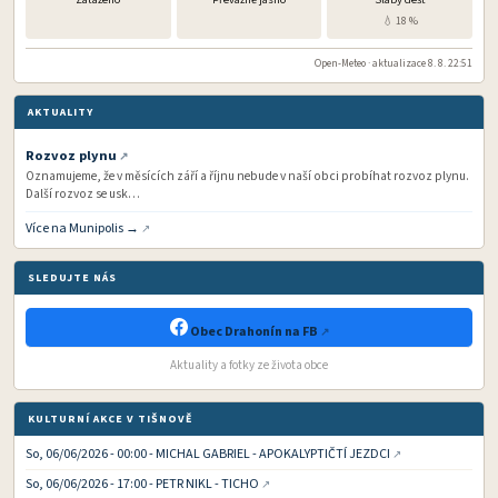
💧 18 %
Open-Meteo · aktualizace 8. 8. 22:51
AKTUALITY
Rozvoz plynu
Oznamujeme, že v měsících září a říjnu nebude v naší obci probíhat rozvoz plynu.
Další rozvoz se usk…
Více na Munipolis →
SLEDUJTE NÁS
Obec Drahonín na FB
Aktuality a fotky ze života obce
KULTURNÍ AKCE V TIŠNOVĚ
So, 06/06/2026 - 00:00 - MICHAL GABRIEL - APOKALYPTIČTÍ JEZDCI
So, 06/06/2026 - 17:00 - PETR NIKL - TICHO