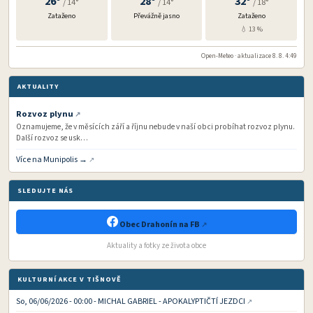
26°
28°
32°
/ 14°
/ 14°
/ 18°
Zataženo
Převážně jasno
Zataženo
💧 13 %
Open-Meteo · aktualizace 8. 8. 4:49
AKTUALITY
Rozvoz plynu
Oznamujeme, že v měsících září a říjnu nebude v naší obci probíhat rozvoz plynu.
Další rozvoz se usk…
Více na Munipolis →
SLEDUJTE NÁS
Obec Drahonín na FB
Aktuality a fotky ze života obce
KULTURNÍ AKCE V TIŠNOVĚ
So, 06/06/2026 - 00:00 - MICHAL GABRIEL - APOKALYPTIČTÍ JEZDCI