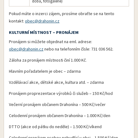
doba, fotogalerie)
Pokud máte o inzerci zájem, prosíme obraťte se na tento
kontakt:
obec@drahonin.cz
KULTURNÍ MÍSTNOST – PRONÁJEM
Pronájem si můžete objednat na eml. adrese:
obec@drahonin.cz
nebo na telefonním čísle: 731 036 562.
Záloha za pronájem místnosti činí 1.000 Kč.
Hlavním pořadatelem je obec – zdarma
Vzdělávací akce, dětské akce, kultura atd. – zdarma
Pronájem proprezentace výrobků či služeb – 150 Kč/hod
Večerní pronájem občanem Drahonína – 500 Kč/večer
Celodenní pronájem občanem Drahonína – 1.000 Kč/den
DTTO (akce od pátku do neděle) – 1.500 Kč/víkend