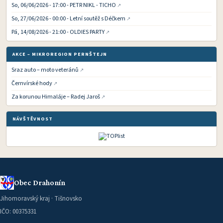
So, 06/06/2026 - 17:00 - PETR NIKL - TICHO
So, 27/06/2026 - 00:00 - Letní soutěž s Déčkem
Pá, 14/08/2026 - 21:00 - OLDIES PARTY
AKCE – MIKROREGION PERNŠTEJN
Sraz auto – moto veteránů
Černvírské hody
Za korunou Himaláje – Radej Jaroš
NÁVŠTĚVNOST
Obec Drahonín
Jihomoravský kraj · Tišnovsko
IČO: 00375331