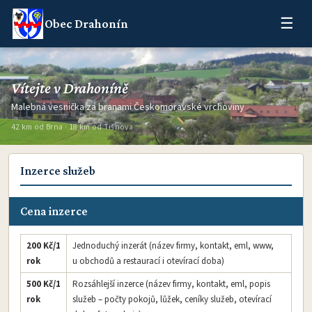
☰
Obec Drahonín
Vítejte v Drahoníně
Malebná vesnička za branami Českomoravské vrchoviny
42 km od Brna · 18 km od Tišnova
Inzerce služeb
Cena inzerce
200 Kč/1
Jednoduchý inzerát (název firmy, kontakt, eml, www,
rok
u obchodů a restaurací i otevírací doba)
500 Kč/1
Rozsáhlejší inzerce (název firmy, kontakt, eml, popis
rok
služeb – počty pokojů, lůžek, ceníky služeb, otevírací