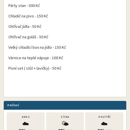
Párty stan - 500 Kč
Chladič na pivo - 150 Kč
Ohřívač jídla - 50 Kč
Ohřívač na guláš - 50 Kč
Velký chladící box na jídlo - 150 Kč
Várnice na teplé nápoje - 100 Kč
Pivní set ( stůl + lavičky) - 50 Kč
POČASÍ
DNES
ZÍTRA
POZÍTŘÍ
☁️
🌤️
☁️