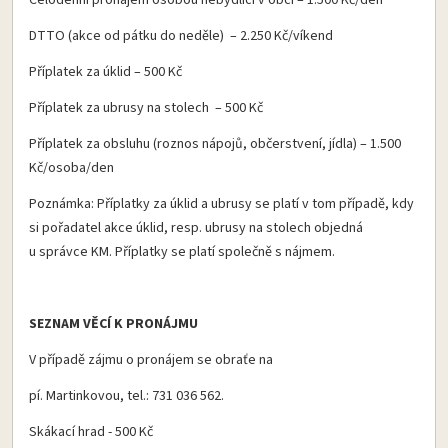
Celodenní pronájem osobou nebydlící v obci – 1.500 Kč/den
DTTO (akce od pátku do neděle) – 2.250 Kč/víkend
Příplatek za úklid – 500 Kč
Příplatek za ubrusy na stolech – 500 Kč
Příplatek za obsluhu (roznos nápojů, občerstvení, jídla) – 1.500
Kč/osoba/den
Poznámka: Příplatky za úklid a ubrusy se platí v tom případě, kdy
si pořadatel akce úklid, resp. ubrusy na stolech objedná
u správce KM. Příplatky se platí společně s nájmem.
SEZNAM VĚCÍ K PRONÁJMU
V případě zájmu o pronájem se obraťe na
pí. Martinkovou, tel.: 731 036 562.
Skákací hrad - 500 Kč