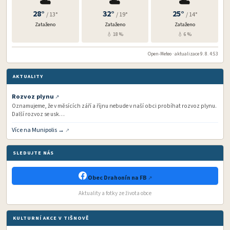
☁️
☁️
☁️
28°
32°
25°
/ 13°
/ 19°
/ 14°
Zataženo
Zataženo
Zataženo
💧 18 %
💧 6 %
Open-Meteo · aktualizace 9. 8. 4:53
AKTUALITY
Rozvoz plynu
Oznamujeme, že v měsících září a říjnu nebude v naší obci probíhat rozvoz plynu.
Další rozvoz se usk…
Více na Munipolis →
SLEDUJTE NÁS
Obec Drahonín na FB
Aktuality a fotky ze života obce
KULTURNÍ AKCE V TIŠNOVĚ