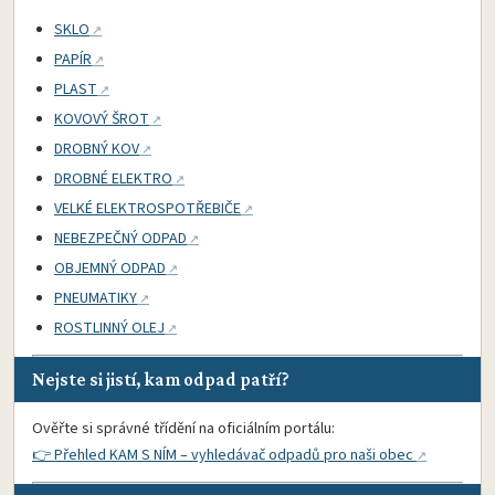
SKLO
PAPÍR
PLAST
KOVOVÝ ŠROT
DROBNÝ KOV
DROBNÉ ELEKTRO
VELKÉ ELEKTROSPOTŘEBIČE
NEBEZPEČNÝ ODPAD
OBJEMNÝ ODPAD
PNEUMATIKY
ROSTLINNÝ OLEJ
Nejste si jistí, kam odpad patří?
Ověřte si správné třídění na oficiálním portálu:
👉 Přehled KAM S NÍM – vyhledávač odpadů pro naši obec