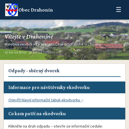
☰
Obec Drahonín
Vítejte v Drahoníně
Malebná vesnička za branami Českomoravské vrchoviny
42 km od Brna · 18 km od Tišnova
Odpady - sběrný dvorek
Informace pro návštěvníky ekodvorku
Otevřít hlavní informační tabuli ekodvorku
Co kam patří na ekodvorku
Klikněte na druh odpadu – otevře se informační cedule: