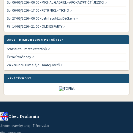
So, 06/06/2026 - 00:00 - MICHAL GABRIEL - APOKALYPTIČTÍ JEZDCI
So, 06/06/2026 - 17:00 - PETR NIKL - TICHO
So, 27/06/2026 - 00:00 - Letní soutěž s Déčkem
Pá, 14/08/2026 - 21:00 - OLDIES PARTY
AKCE – MIKROREGION PERNŠTEJN
Sraz auto – moto veteránů
Černvírské hody
Za korunou Himaláje – Radej Jaroš
NÁVŠTĚVNOST
Obec Drahonín
Jihomoravský kraj · Tišnovsko