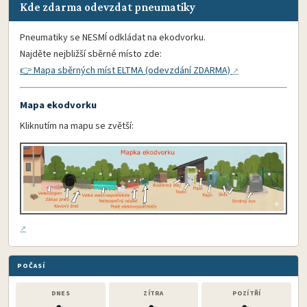
Kde zdarma odevzdat pneumatiky
Pneumatiky se NESMÍ odkládat na ekodvorku.
Najděte nejbližší sběrné místo zde:
👉 Mapa sběrných míst ELTMA (odevzdání ZDARMA)
Mapa ekodvorku
Kliknutím na mapu se zvětší:
POČASÍ
DNES
ZÍTRA
POZÍTŘÍ