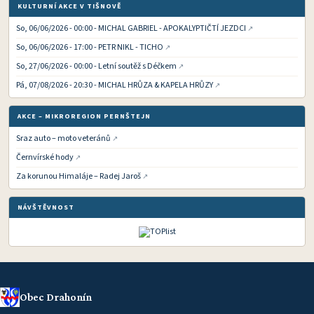
KULTURNÍ AKCE V TIŠNOVĚ
So, 06/06/2026 - 00:00 - MICHAL GABRIEL - APOKALYPTIČTÍ JEZDCI
So, 06/06/2026 - 17:00 - PETR NIKL - TICHO
So, 27/06/2026 - 00:00 - Letní soutěž s Déčkem
Pá, 07/08/2026 - 20:30 - MICHAL HRŮZA & KAPELA HRŮZY
AKCE – MIKROREGION PERNŠTEJN
Sraz auto – moto veteránů
Černvírské hody
Za korunou Himaláje – Radej Jaroš
NÁVŠTĚVNOST
Obec Drahonín