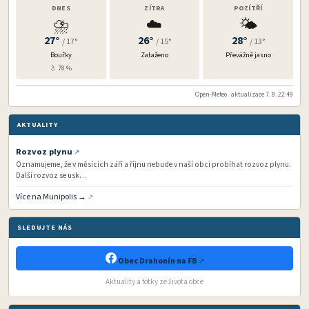
DNES
ZÍTRA
POZÍTŘÍ
⛈️
☁️
🌤️
27°
26°
28°
/ 17°
/ 15°
/ 13°
Bouřky
Zataženo
Převážně jasno
💧 78 %
Open-Meteo · aktualizace 7. 8. 22:49
AKTUALITY
Rozvoz plynu
Oznamujeme, že v měsících září a říjnu nebude v naší obci probíhat rozvoz plynu.
Další rozvoz se usk…
Více na Munipolis →
SLEDUJTE NÁS
Obec Drahonín na FB
Aktuality a fotky ze života obce