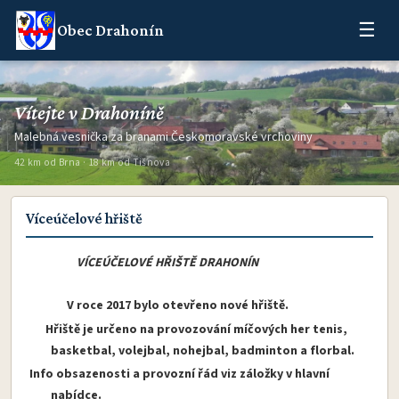
☰
Obec Drahonín
Vítejte v Drahoníně
Malebná vesnička za branami Českomoravské vrchoviny
42 km od Brna · 18 km od Tišnova
Víceúčelové hřiště
VÍCEÚČELOVÉ HŘIŠTĚ DRAHONÍN
V roce 2017 bylo otevřeno nové hřiště.
Hřiště je určeno na provozování míčových her tenis,
basketbal, volejbal, nohejbal, badminton a florbal.
Info obsazenosti a provozní řád viz záložky v hlavní
nabídce.