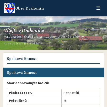
☰
Obec Drahonín
Vítejte v Drahoníně
Malebná vesnička za branami Českomoravské vrchoviny
42 km od Brna · 18 km od Tišnova
Spolková činnost
Spolková činnost
Sbor dobrovolných hasičů:
Předseda sboru:
Petr Navrátil
Počet členů:
45