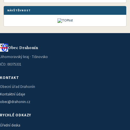
NÁVŠTĚVNOST
Obec Drahonín
Jihomoravský kraj · Tišnovsko
IČO: 00375331
KONTAKT
Obecní úřad Drahonín
Kontaktní údaje
obec@drahonin.cz
RYCHLÉ ODKAZY
Úřední deska