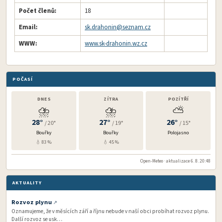
Počet členů:
18
Email:
sk.drahonin@
seznam.cz
WWW:
www.sk-drahonin.wz.cz
POČASÍ
DNES
ZÍTRA
POZÍTŘÍ
⛈️
⛈️
⛅
28°
27°
26°
/ 20°
/ 19°
/ 15°
Bouřky
Bouřky
Polojasno
💧 83 %
💧 45 %
Open-Meteo · aktualizace 6. 8. 20:48
AKTUALITY
Rozvoz plynu
Oznamujeme, že v měsících září a říjnu nebude v naší obci probíhat rozvoz plynu.
Další rozvoz se usk…