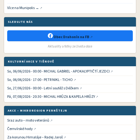
Více na Munipolis →
SLEDUJTE NÁS
Obec Drahonín na FB
Aktuality a fotky ze života obce
KULTURNÍ AKCE V TIŠNOVĚ
So, 06/06/2026 - 00:00 - MICHAL GABRIEL - APOKALYPTIČTÍ JEZDCI
So, 06/06/2026 - 17:00 - PETR NIKL - TICHO
So, 27/06/2026 - 00:00 - Letní soutěž s Déčkem
Pá, 07/08/2026 - 20:30 - MICHAL HRŮZA & KAPELA HRŮZY
AKCE – MIKROREGION PERNŠTEJN
Sraz auto – moto veteránů
Černvírské hody
Za korunou Himaláje – Radej Jaroš