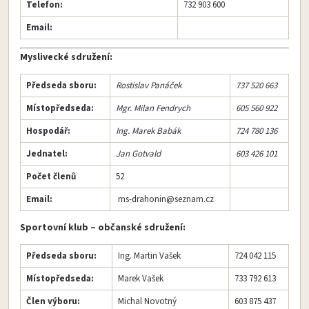
Telefon:
732 903 600
Email:
Myslivecké sdružení:
Předseda sboru:
Rostislav Panáček
737 520 663
Místopředseda:
Mgr. Milan Fendrych
605 560 922
Hospodář:
Ing. Marek Babák
724 780 136
Jednatel:
Jan Gotvald
603 426 101
Počet členů
52
Email:
ms-drahonin@seznam.cz
Sportovní klub – občanské sdružení:
Předseda sboru:
Ing. Martin Vašek
724 042 115
Místopředseda:
Marek Vašek
733 792 613
Člen výboru:
Michal Novotný
603 875 437