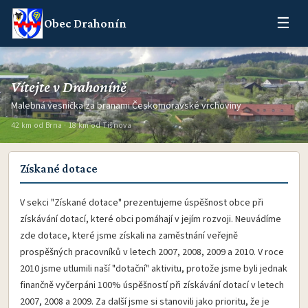
☰
Obec Drahonín
Vítejte v Drahoníně
Malebná vesnička za branami Českomoravské vrchoviny
42 km od Brna · 18 km od Tišnova
Získané dotace
V sekci "Získané dotace" prezentujeme úspěšnost obce při
získávání dotací, které obci pomáhají v jejím rozvoji. Neuvádíme
zde dotace, které jsme získali na zaměstnání veřejně
prospěšných pracovníků v letech 2007, 2008, 2009 a 2010. V roce
2010 jsme utlumili naší "dotační" aktivitu, protože jsme byli jednak
finančně vyčerpáni 100% úspěšností při získávání dotací v letech
2007, 2008 a 2009. Za další jsme si stanovili jako prioritu, že je