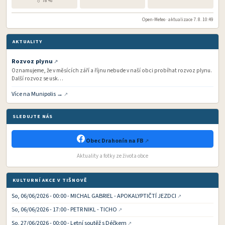
💧 78 %
Open-Meteo · aktualizace 7. 8. 10:49
AKTUALITY
Rozvoz plynu
Oznamujeme, že v měsících září a říjnu nebude v naší obci probíhat rozvoz plynu.
Další rozvoz se usk…
Více na Munipolis →
SLEDUJTE NÁS
Obec Drahonín na FB
Aktuality a fotky ze života obce
KULTURNÍ AKCE V TIŠNOVĚ
So, 06/06/2026 - 00:00 - MICHAL GABRIEL - APOKALYPTIČTÍ JEZDCI
So, 06/06/2026 - 17:00 - PETR NIKL - TICHO
So, 27/06/2026 - 00:00 - Letní soutěž s Déčkem