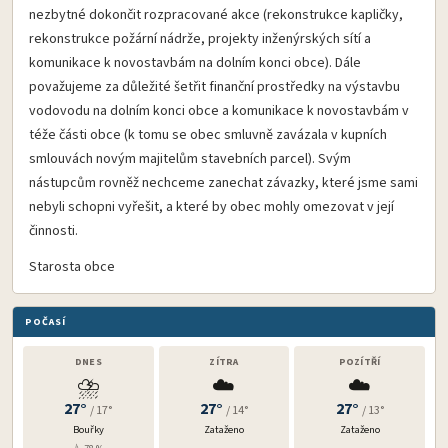
nezbytné dokončit rozpracované akce (rekonstrukce kapličky,
rekonstrukce požární nádrže, projekty inženýrských sítí a
komunikace k novostavbám na dolním konci obce). Dále
považujeme za důležité šetřit finanční prostředky na výstavbu
vodovodu na dolním konci obce a komunikace k novostavbám v
téže části obce (k tomu se obec smluvně zavázala v kupních
smlouvách novým majitelům stavebních parcel). Svým
nástupcům rovněž nechceme zanechat závazky, které jsme sami
nebyli schopni vyřešit, a které by obec mohly omezovat v její
činnosti.
Starosta obce
POČASÍ
DNES
ZÍTRA
POZÍTŘÍ
⛈️
☁️
☁️
27°
27°
27°
/ 17°
/ 14°
/ 13°
Bouřky
Zataženo
Zataženo