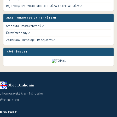
Pá, 07/08/2026 - 20:30 - MICHAL HRŮZA & KAPELA HRŮZY
AKCE – MIKROREGION PERNŠTEJN
Sraz auto – moto veteránů
Černvírské hody
Za korunou Himaláje – Radej Jaroš
NÁVŠTĚVNOST
Obec Drahonín
Jihomoravský kraj · Tišnovsko
IČO: 00375331
KONTAKT