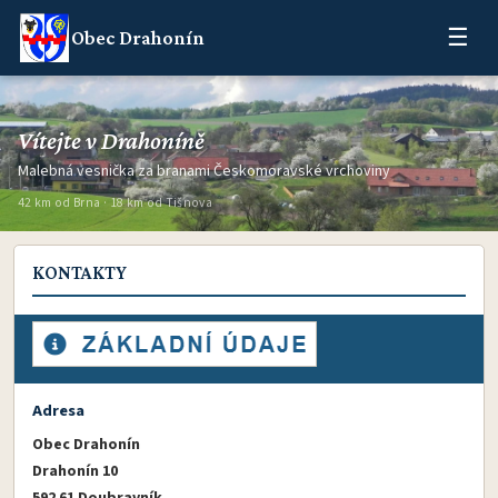
☰
Obec Drahonín
Vítejte v Drahoníně
Malebná vesnička za branami Českomoravské vrchoviny
42 km od Brna · 18 km od Tišnova
KONTAKTY
Adresa
Obec Drahonín
Drahonín 10