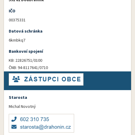
592 61 Doubravník
IČO
00375331
Datová schránka
6kmbkq7
Bankovní spojení
KB: 22826751/0100
ČNB: 94-8117641/0710
Starosta
Michal Novotný