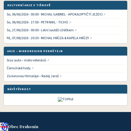
KULTURNÍ AKCE V TIŠNOVĚ
So, 06/06/2026 - 00:00 - MICHAL GABRIEL - APOKALYPTIČTÍ JEZDCI
So, 06/06/2026 - 17:00 - PETR NIKL - TICHO
So, 27/06/2026 - 00:00 - Letní soutěž s Déčkem
Pá, 07/08/2026 - 20:30 - MICHAL HRŮZA & KAPELA HRŮZY
AKCE – MIKROREGION PERNŠTEJN
Sraz auto – moto veteránů
Černvírské hody
Za korunou Himaláje – Radej Jaroš
NÁVŠTĚVNOST
Obec Drahonín