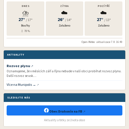
DNES
ZÍTRA
POZÍTŘÍ
⛈️
☁️
☁️
27°
26°
27°
/ 17°
/ 14°
/ 13°
Bouřky
Zataženo
Zataženo
💧 78 %
Open-Meteo · aktualizace 7. 8. 16:49
AKTUALITY
Rozvoz plynu
Oznamujeme, že v měsících září a říjnu nebude v naší obci probíhat rozvoz plynu.
Další rozvoz se usk…
Více na Munipolis →
SLEDUJTE NÁS
Obec Drahonín na FB
Aktuality a fotky ze života obce