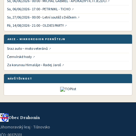
So, 06/06/2026 - 00:00 - MICHAL GABRIEL - APOKALYPTIČTÍ JEZDCI
So, 06/06/2026 - 17:00 - PETR NIKL - TICHO
So, 27/06/2026 - 00:00 - Letní soutěž s Déčkem
Pá, 14/08/2026 - 21:00 - OLDIES PARTY
AKCE – MIKROREGION PERNŠTEJN
Sraz auto – moto veteránů
Černvírské hody
Za korunou Himaláje – Radej Jaroš
NÁVŠTĚVNOST
Obec Drahonín
Jihomoravský kraj · Tišnovsko
IČO: 00375331