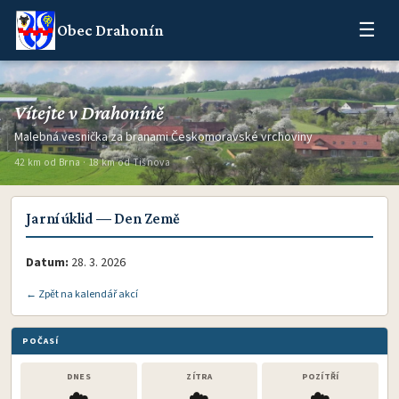
☰
Obec Drahonín
Vítejte v Drahoníně
Malebná vesnička za branami Českomoravské vrchoviny
42 km od Brna · 18 km od Tišnova
Jarní úklid — Den Země
Datum:
28. 3. 2026
← Zpět na kalendář akcí
POČASÍ
DNES
ZÍTRA
POZÍTŘÍ
☁️
☁️
☁️