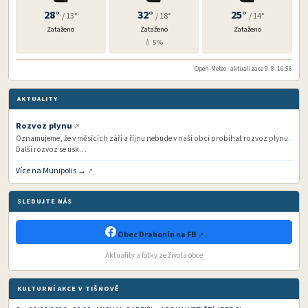
28°
32°
25°
/ 13°
/ 18°
/ 14°
Zataženo
Zataženo
Zataženo
💧 5 %
Open-Meteo · aktualizace 9. 8. 16:56
AKTUALITY
Rozvoz plynu
Oznamujeme, že v měsících září a říjnu nebude v naší obci probíhat rozvoz plynu.
Další rozvoz se usk…
Více na Munipolis →
SLEDUJTE NÁS
Obec Drahonín na FB
Aktuality a fotky ze života obce
KULTURNÍ AKCE V TIŠNOVĚ