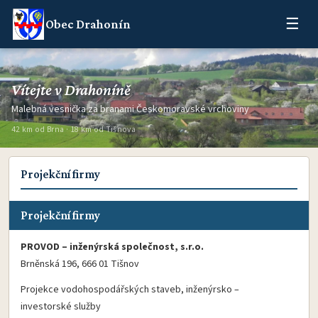
☰
Obec Drahonín
Vítejte v Drahoníně
Malebná vesnička za branami Českomoravské vrchoviny
42 km od Brna · 18 km od Tišnova
Projekční firmy
Projekční firmy
PROVOD – inženýrská společnost, s.r.o.
Brněnská 196, 666 01 Tišnov
Projekce vodohospodářských staveb, inženýrsko –
investorské služby