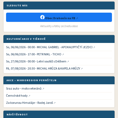
SLEDUJTE NÁS
Obec Drahonín na FB
Aktuality a fotky ze života obce
KULTURNÍ AKCE V TIŠNOVĚ
So, 06/06/2026 - 00:00 - MICHAL GABRIEL - APOKALYPTIČTÍ JEZDCI
So, 06/06/2026 - 17:00 - PETR NIKL - TICHO
So, 27/06/2026 - 00:00 - Letní soutěž s Déčkem
Pá, 07/08/2026 - 20:30 - MICHAL HRŮZA & KAPELA HRŮZY
AKCE – MIKROREGION PERNŠTEJN
Sraz auto – moto veteránů
Černvírské hody
Za korunou Himaláje – Radej Jaroš
NÁVŠTĚVNOST