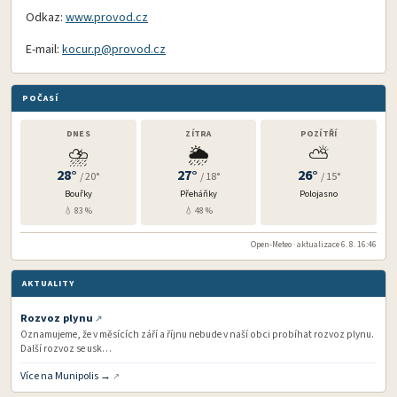
Odkaz:
www.provod.cz
E-mail:
kocur.p@
provod.cz
POČASÍ
DNES
ZÍTRA
POZÍTŘÍ
⛈️
🌦️
⛅
28°
27°
26°
/ 20°
/ 18°
/ 15°
Bouřky
Přeháňky
Polojasno
💧 83 %
💧 48 %
Open-Meteo · aktualizace 6. 8. 16:46
AKTUALITY
Rozvoz plynu
Oznamujeme, že v měsících září a říjnu nebude v naší obci probíhat rozvoz plynu.
Další rozvoz se usk…
Více na Munipolis →