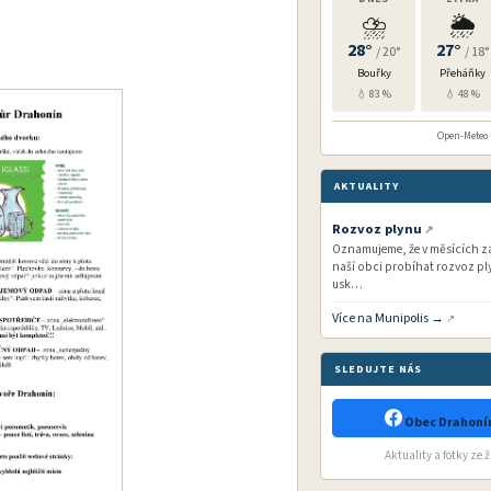
⛈️
🌦️
28°
27°
/ 20°
/ 18°
Bouřky
Přeháňky
💧 83 %
💧 48 %
Open-Meteo ·
AKTUALITY
Rozvoz plynu
Oznamujeme, že v měsících zář
naší obci probíhat rozvoz ply
usk…
Více na Munipolis →
SLEDUJTE NÁS
Obec Drahonín
Aktuality a fotky ze 