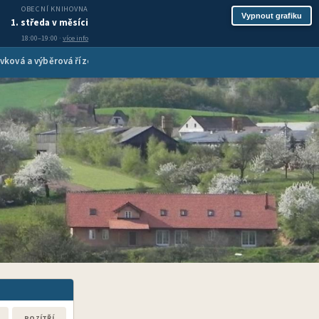
OBECNÍ KNIHOVNA
Vypnout grafiku
1. středa v měsíci
18:00–19:00 ·
více info
vková a výběrová řízení
Inzerce služeb
Spolková činnost
Turis
POZÍTŘÍ