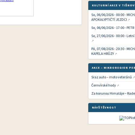
KULTURNÍ AKCE V TIŠNOV
So, 06/06/2026 - 00:00 - MIC
APOKALYPTIČTÍ JEZDCI
So, 06/06/2026 - 17:00 - PETR
So, 27/06/2026 - 00:00 - Letn
Pá, 07/08/2026 - 20:30 - MI
KAPELA HRŮZY
AKCE – MIKROREGION PE
Sraz auto – moto veteránů
Černvírské hody
Za korunou Himaláje – Rade
NÁVŠTĚVNOST