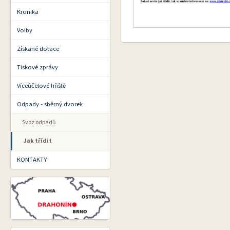
Kronika
Volby
Získané dotace
Tiskové zprávy
Víceúčelové hřiště
Odpady - sběrný dvorek
Svoz odpadů
Jak třídit
KONTAKTY