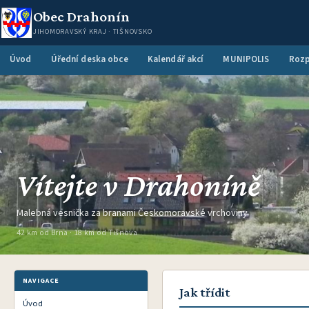
Obec Drahonín
JIHOMORAVSKÝ KRAJ · TIŠNOVSKO
Úvod
Úřední deska obce
Kalendář akcí
MUNIPOLIS
Rozp
Vítejte v Drahoníně
Malebná vesnička za branami Českomoravské vrchoviny
42 km od Brna · 18 km od Tišnova
NAVIGACE
Jak třídit
Úvod