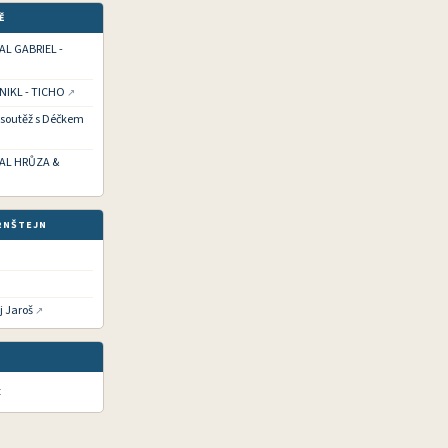
Ě
HAL GABRIEL -
 NIKL - TICHO
í soutěž s Déčkem
CHAL HRŮZA &
RNŠTEJN
j Jaroš