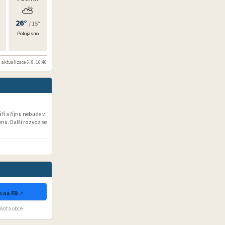
⛅
26°
/ 15°
Polojasno
 aktualizace 6. 8. 16:46
í a říjnu nebude v
nu. Další rozvoz se
 na FB
života obce