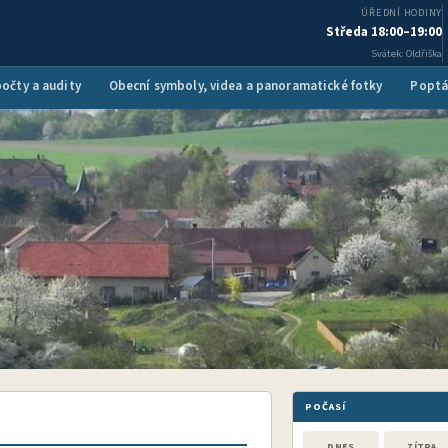
ÚŘEDNÍ HODINY
Středa 18:00–19:00
Svátek: Oldřiška
očty a audity
Obecní symboly, videa a panoramatické fotky
Poptá
POČASÍ
DNES
ZÍTRA