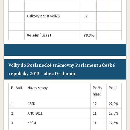
Celkový počet voličů
92
Volební účast
78,3%
Volby do Poslanecké sněmovny Parlamentu České
republiky 2013 – obec Drahonín
Pořadí
Název strany
Počty
Podíl
hlasů
1
ČSSD
17
27,0%
2
ANO 2011
11
17,5%
3
KSČM
11
17,5%