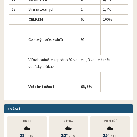
12
Strana zelených
1
1,7%
CELKEM
60
100%
Celkový počet voličů
95
V Drahoníně je zapsáno 92 volitelů, 3 volitelé měli
voličský průkaz.
Volební účast
63,2%
POČASÍ
DNES
ZÍTRA
POZÍTŘÍ
☁️
☁️
☁️
28°
32°
25°
/ 13°
/ 18°
/ 14°