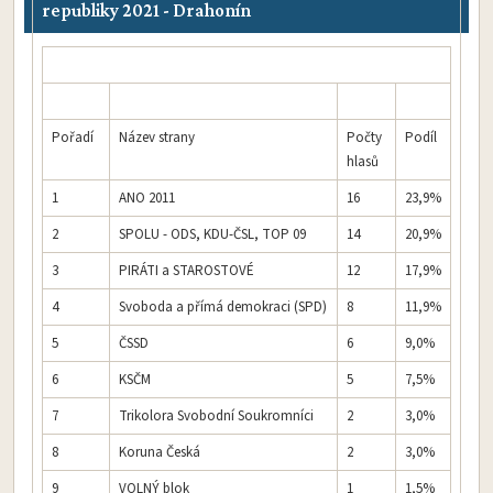
republiky 2021 - Drahonín
Pořadí
Název strany
Počty
Podíl
hlasů
1
ANO 2011
16
23,9%
2
SPOLU - ODS, KDU-ČSL, TOP 09
14
20,9%
3
PIRÁTI a STAROSTOVÉ
12
17,9%
4
Svoboda a přímá demokraci (SPD)
8
11,9%
5
ČSSD
6
9,0%
6
KSČM
5
7,5%
7
Trikolora Svobodní Soukromníci
2
3,0%
8
Koruna Česká
2
3,0%
9
VOLNÝ blok
1
1,5%