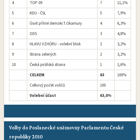
4
TOP 09
7
11,1%
5
KDU - ČSL
5
7,9%
6
Úsvit přímé demokr.T.Okamury
4
6,3%
7
ODS
3
4,8%
8
HLAVU VZHŮRU - volební blok
2
3,2%
9
Strana zelených
2
3,2%
10
Česká pirátská strana
1
1,6%
CELKEM
63
100%
Celkový počet voličů
100
Volební účast
63,0%
Volby do Poslanecké sněmovny Parlamentu České
republiky 2010