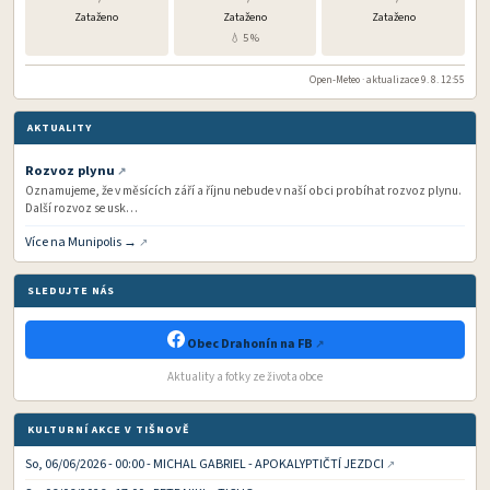
Zataženo
Zataženo
Zataženo
💧 5 %
Open-Meteo · aktualizace 9. 8. 12:55
AKTUALITY
Rozvoz plynu
Oznamujeme, že v měsících září a říjnu nebude v naší obci probíhat rozvoz plynu.
Další rozvoz se usk…
Více na Munipolis →
SLEDUJTE NÁS
Obec Drahonín na FB
Aktuality a fotky ze života obce
KULTURNÍ AKCE V TIŠNOVĚ
So, 06/06/2026 - 00:00 - MICHAL GABRIEL - APOKALYPTIČTÍ JEZDCI