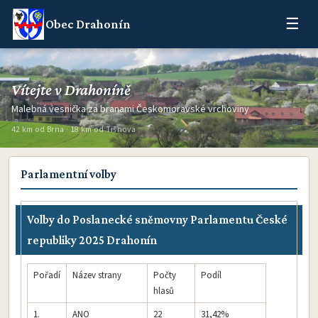
☰
Obec Drahonín
Vítejte v Drahoníně
Malebná vesnička za branami Českomoravské vrchoviny
42 km od Brna · 18 km od Tišnova
Parlamentní volby
Volby do Poslanecké sněmovny Parlamentu České
republiky 2025 Drahonín
Pořadí
Název strany
Počty
Podíl
hlasů
1.
ANO
22
31,42%