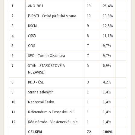
1
ANO 2011
19
26,4%
2
PIRÁTI - Česká pirátská strana
10
13,9%
3
KSČM
9
12,5%
4
ČSSD
8
11,1%
5
ODS
7
9,7%
6
SPD - Tomio Okamura
7
9,7%
7
STAN - STAROSTOVÉ A
5
6,9%
NEZÁVISLÍ
8
KDU - ČSL
3
4,2%
9
Strana zelených
1
1,4%
10
Radostné Česko
1
1,4%
11
Referendum o Evropské unii
1
1,4%
12
Řád národa - Vlastenecká unie
1
1,4%
CELKEM
72
100%