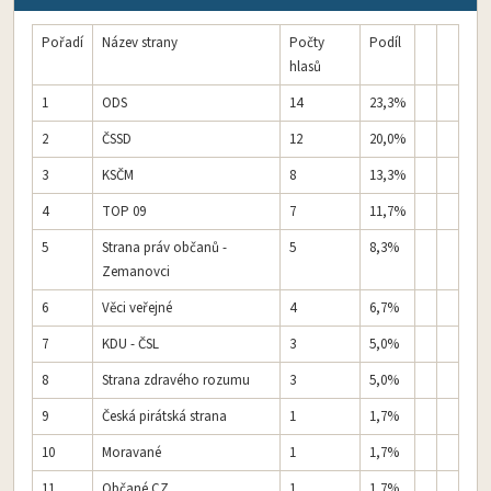
Pořadí
Název strany
Počty
Podíl
hlasů
1
ODS
14
23,3%
2
ČSSD
12
20,0%
3
KSČM
8
13,3%
4
TOP 09
7
11,7%
5
Strana práv občanů -
5
8,3%
Zemanovci
6
Věci veřejné
4
6,7%
7
KDU - ČSL
3
5,0%
8
Strana zdravého rozumu
3
5,0%
9
Česká pirátská strana
1
1,7%
10
Moravané
1
1,7%
11
Občané CZ
1
1,7%