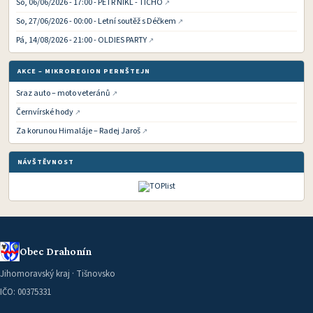
So, 06/06/2026 - 17:00 - PETR NIKL - TICHO
So, 27/06/2026 - 00:00 - Letní soutěž s Déčkem
Pá, 14/08/2026 - 21:00 - OLDIES PARTY
AKCE – MIKROREGION PERNŠTEJN
Sraz auto – moto veteránů
Černvírské hody
Za korunou Himaláje – Radej Jaroš
NÁVŠTĚVNOST
Obec Drahonín
Jihomoravský kraj · Tišnovsko
IČO: 00375331