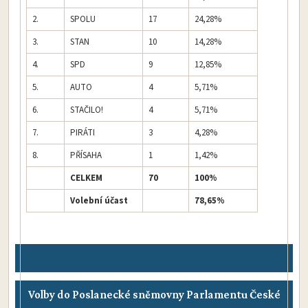
2.
SPOLU
17
24,28%
3.
STAN
10
14,28%
4.
SPD
9
12,85%
5.
AUTO
4
5,71%
6.
STAČILO!
4
5,71%
7.
PIRÁTI
3
4,28%
8.
PŘÍSAHA
1
1,42%
CELKEM
70
100%
Volební účast
78,65%
Volby do Poslanecké sněmovny Parlamentu České