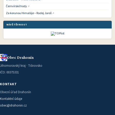
Černvírské hody
Za korunou Himaláje – Radej Jaroš
NÁVŠTĚVNOST
Obec Drahonín
Jihomoravský kraj · Tišnovsko
IČO: 00375331
KONTAKT
Obecní úřad Drahonín
Kontaktní údaje
obec@drahonin.cz