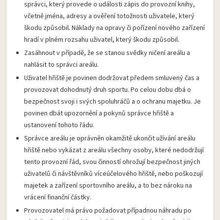
správci, který provede o události zápis do provozní knihy,
včetně jména, adresy a ověření totožnosti uživatele, který
škodu způsobil. Náklady na opravy či pořízení nového zařízení
hradí v plném rozsahu uživatel, který škodu způsobil.
Zasáhnout v případě, že se stanou svědky ničení areálu a
nahlásit to správci areálu.
Uživatel hřiště je povinen dodržovat předem smluvený čas a
provozovat dohodnutý druh sportu. Po celou dobu dbá o
bezpečnost svoji i svých spoluhráčů a o ochranu majetku. Je
povinen dbát upozornění a pokynů správce hřiště a
ustanovení tohoto řádu.
Správce areálu je oprávněn okamžitě ukončit užívání areálu
hřiště nebo vykázat z areálu všechny osoby, které nedodržují
tento provozní řád, svou činností ohrožují bezpečnost jiných
uživatelů či návštěvníků víceúčelového hřiště, nebo poškozují
majetek a zařízení sportovního areálu, a to bez nároku na
vrácení finanční částky.
Provozovatel má právo požadovat případnou náhradu po