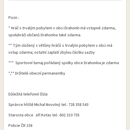
Pozn.:
* Hráč s trvalým pobytem v obci Drahonín má vstupné zdarma,
spoluhráči občanů Drahonína také zdarma.
** Tým složený z většiny hráčů s trvalým pobytem v obci má
vstup zdarma; ostatní zaplatí zbylou částku sazby
*** Sportovní turnaj pořádaný spolky obce Drahonína je zdarma
*,** Držitelé obecní permanentky
Důležitá telefonní čísla:
Správce hřiště Michal Novotný tel.: 728 358 543
Starosta obce Jiří Kotas tel.: 602 310 735
Policie ČR 158