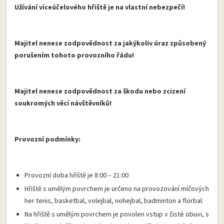
Užívání víceúčelového hřiště je na vlastní nebezpečí!
Majitel nenese zodpovědnost za jakýkoliv úraz způsobený
porušením tohoto provozního řádu!
Majitel nenese zodpovědnost za škodu nebo zcizení
soukromých věcí návštěvníků!
Provozní podmínky:
Provozní doba hřiště je 8:00 – 21:00
Hřiště s umělým povrchem je určeno na provozování míčových
her tenis, basketbal, volejbal, nohejbal, badminton a florbal.
Na hřiště s umělým povrchem je povolen vstup v čisté obuvi, s