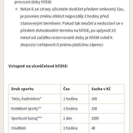
provozní doby hřiště.
Nelze-li ze strany uživatele dodržet předem smluvený čas,
je povinen změnu ohlásit nejpozději 2 hodiny před
stanoveným termínem. Pokud tak neučiní a nedostaví se v
předem dohodnutém termínu na hřiště, po uplynutí 10
minut od začátku rezervované doby je hřiště volně k
dispozici veřejnosti či jinému platícímu zájemci
Vstupné na víceúčelové hřiště:
Druh sportu
Čas
Sazba v Kč
Tenis, badminton*
1 hodina
100
Kolektivní sporty**
1 hodina
150
Sportovní turnaj***
1 den
1500
Osvětlení
1 hodina
40