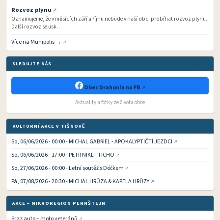
Rozvoz plynu
Oznamujeme, že v měsících září a říjnu nebude v naší obci probíhat rozvoz plynu.
Další rozvoz se usk…
Více na Munipolis →
SLEDUJTE NÁS
Obec Drahonín na FB
Aktuality a fotky ze života obce
KULTURNÍ AKCE V TIŠNOVĚ
So, 06/06/2026 - 00:00 - MICHAL GABRIEL - APOKALYPTIČTÍ JEZDCI
So, 06/06/2026 - 17:00 - PETR NIKL - TICHO
So, 27/06/2026 - 00:00 - Letní soutěž s Déčkem
Pá, 07/08/2026 - 20:30 - MICHAL HRŮZA & KAPELA HRŮZY
AKCE – MIKROREGION PERNŠTEJN
Sraz auto – moto veteránů