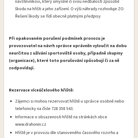
návštěvníkovi, který úmyslně či svou nedbalostí způsobil
škodu na hřišti a jeho zařízení. O výši náhrady rozhoduje ZO.
Řešení škody se řídí obecně platnými předpisy
Při opakovaném porušení podmínek provozu je
provozovatel na návrh správce oprávněn vyloučit na dobu
neurčitou z užívání sportoviště osoby, případně skupiny
(organizace), které toto porušování způsobují či za ně
zodpovídají.
Rezervace víceúčelového hřiště:
Zájemci si mohou rezervovat hřiště u správce osobně nebo
telefonicky na čísle 728 358 543.
Informace o obsazenosti hřiště na stránkách obce
www.drahonin.cz
Hřiště je v provozu dle stanoveného časového rozvrhu a