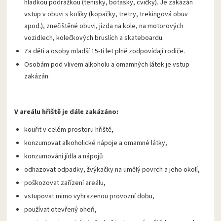
hladkou podrážkou (tenisky, botasky, cvičky). Je zakázán
vstup v obuvi s kolíky (kopačky, tretry, trekingová obuv
apod.), znečištěné obuvi, jízda na kole, na motorových
vozidlech, kolečkových bruslích a skateboardu.
Za děti a osoby mladší 15-ti let plně zodpovídají rodiče.
Osobám pod vlivem alkoholu a omamných látek je vstup
zakázán.
V areálu hřiště je dále zakázáno:
kouřit v celém prostoru hřiště,
konzumovat alkoholické nápoje a omamné látky,
konzumování jídla a nápojů
odhazovat odpadky, žvýkačky na umělý povrch a jeho okolí,
poškozovat zařízení areálu,
vstupovat mimo vyhrazenou provozní dobu,
používat otevřený oheň,