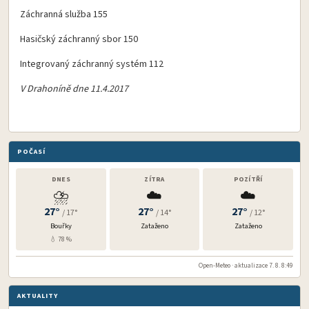
Záchranná služba 155
Hasičský záchranný sbor 150
Integrovaný záchranný systém 112
V Drahoníně dne 11.4.2017
POČASÍ
DNES
ZÍTRA
POZÍTŘÍ
⛈️
☁️
☁️
27°
27°
27°
/ 17°
/ 14°
/ 12°
Bouřky
Zataženo
Zataženo
💧 78 %
Open-Meteo · aktualizace 7. 8. 8:49
AKTUALITY