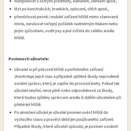
manipulovat s ostrými předměty, kamením, štěrkem apod.,
lézt po konstrukcích, brankách, oplocení, sítích apod.,
přemísťovat pevné i mobilní zařízení hřiště mimo stanovená
místa, narušovat veřejný pořádek nadměrným hlukem nebo
jiným způsobem, vodit psy a jiná zvířata do celého areálu
hřiště.
Povinnosti uživatele:
Uživatel si při převzetí hřiště a potřebného zařízení
zkontroluje jejich stav a případné zjištěné škody neprodleně
oznámí správci, který je zapíše do provozní knihy. Pokud tak
uživatel neučiní, nese plné riziko odpovědnosti za škody,
které budou zjištěny správcem areálu či dalším uživatelem při
přebírání hřiště.
Po ukončení užívání je uživatel povinen uvést hřiště do
výchozího stavu a provést úklid jím používaného zařízení.
Případné škody, které uživatel způsobí, je povinen oznámit