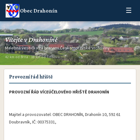
☰
Obec Drahonín
Vítejte v Drahoníně
Malebná vesnička za branami Českomoravské vrchoviny
42 km od Brna · 18 km od Tišnova
Provozní řád hřiště
PROVOZNÍ ŘÁD VÍCEÚČELOVÉHO HŘIŠTĚ DRAHONÍN
Majitel a provozovatel: OBEC DRAHONÍN, Drahonín 10, 592 61
Doubravník, IČ: 00375331,