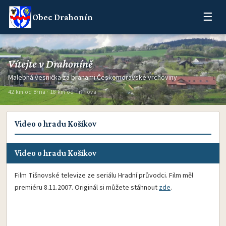
☰
Obec Drahonín
Vítejte v Drahoníně
Malebná vesnička za branami Českomoravské vrchoviny
42 km od Brna · 18 km od Tišnova
Video o hradu Košíkov
Video o hradu Košíkov
Film Tišnovské televize ze seriálu Hradní průvodci. Film měl
premiéru 8.11.2007. Originál si můžete stáhnout
zde
.