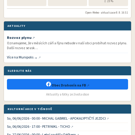
💧 23 %
Open-Meteo · aktualizace 8. 8. 16:51
AKTUALITY
Rozvoz plynu
Oznamujeme, že v měsících září a říjnu nebude v naší obci probíhat rozvoz plynu.
Další rozvoz se usk…
Více na Munipolis →
SLEDUJTE NÁS
Obec Drahonín na FB
Aktuality a fotky ze života obce
KULTURNÍ AKCE V TIŠNOVĚ
So, 06/06/2026 - 00:00 - MICHAL GABRIEL - APOKALYPTIČTÍ JEZDCI
So, 06/06/2026 - 17:00 - PETR NIKL - TICHO
So, 27/06/2026 - 00:00 - Letní soutěž s Déčkem