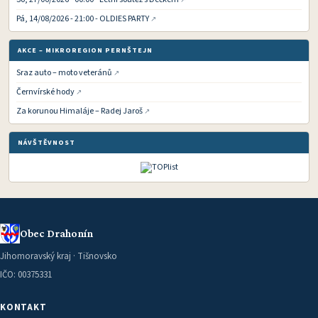
Pá, 14/08/2026 - 21:00 - OLDIES PARTY
AKCE – MIKROREGION PERNŠTEJN
Sraz auto – moto veteránů
Černvírské hody
Za korunou Himaláje – Radej Jaroš
NÁVŠTĚVNOST
Obec Drahonín
Jihomoravský kraj · Tišnovsko
IČO: 00375331
KONTAKT