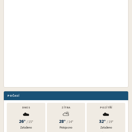
POČASÍ
DNES
ZÍTRA
POZÍTŘÍ
☁️
⛅
☁️
26°
28°
32°
/ 15°
/ 14°
/ 19°
Zataženo
Polojasno
Zataženo