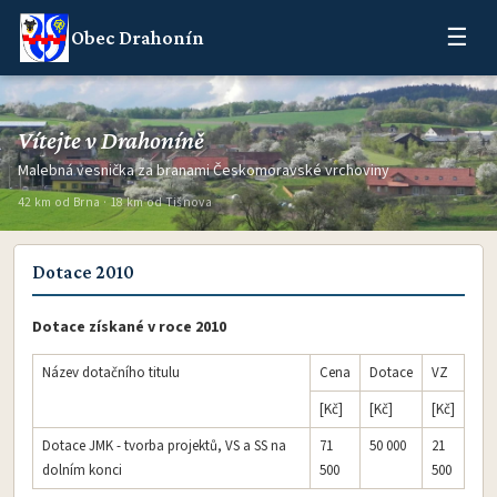
☰
Obec Drahonín
Vítejte v Drahoníně
Malebná vesnička za branami Českomoravské vrchoviny
42 km od Brna · 18 km od Tišnova
Dotace 2010
Dotace získané v roce 2010
Název dotačního titulu
Cena
Dotace
VZ
[Kč]
[Kč]
[Kč]
Dotace JMK - tvorba projektů, VS a SS na
71
50 000
21
dolním konci
500
500