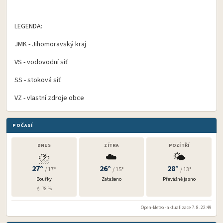
LEGENDA:
JMK - Jihomoravský kraj
VS - vodovodní síť
SS - stoková síť
VZ - vlastní zdroje obce
POČASÍ
DNES
ZÍTRA
POZÍTŘÍ
⛈️
☁️
🌤️
27°
26°
28°
/ 17°
/ 15°
/ 13°
Bouřky
Zataženo
Převážně jasno
💧 78 %
Open-Meteo · aktualizace 7. 8. 22:49