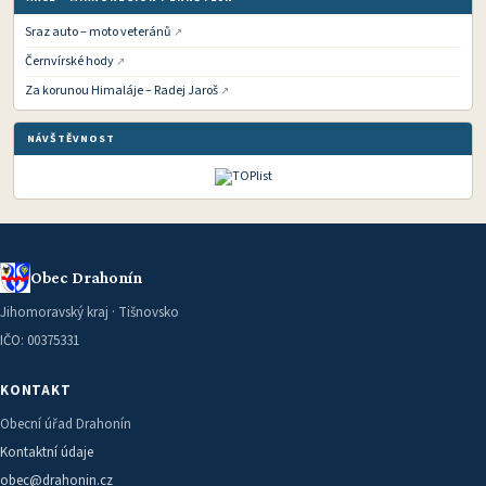
Sraz auto – moto veteránů
Černvírské hody
Za korunou Himaláje – Radej Jaroš
NÁVŠTĚVNOST
Obec Drahonín
Jihomoravský kraj · Tišnovsko
IČO: 00375331
KONTAKT
Obecní úřad Drahonín
Kontaktní údaje
obec@drahonin.cz