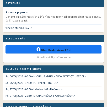
AKTUALITY
Rozvoz plynu
Oznamujeme, že v měsících září a říjnu nebude v naší obci probíhat rozvoz plynu.
Další rozvoz se usk…
Více na Munipolis →
SLEDUJTE NÁS
Obec Drahonín na FB
Aktuality a fotky ze života obce
KULTURNÍ AKCE V TIŠNOVĚ
So, 06/06/2026 - 00:00 - MICHAL GABRIEL - APOKALYPTIČTÍ JEZDCI
So, 06/06/2026 - 17:00 - PETR NIKL - TICHO
So, 27/06/2026 - 00:00 - Letní soutěž s Déčkem
Pá, 07/08/2026 - 20:30 - MICHAL HRŮZA & KAPELA HRŮZY
AKCE – MIKROREGION PERNŠTEJN