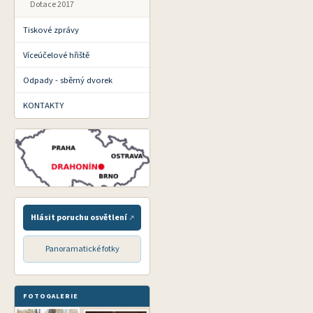
Dotace 2017
Tiskové zprávy
Víceúčelové hřiště
Odpady - sběrný dvorek
KONTAKTY
Hlásit poruchu osvětlení
Panoramatické fotky
FOTOGALERIE