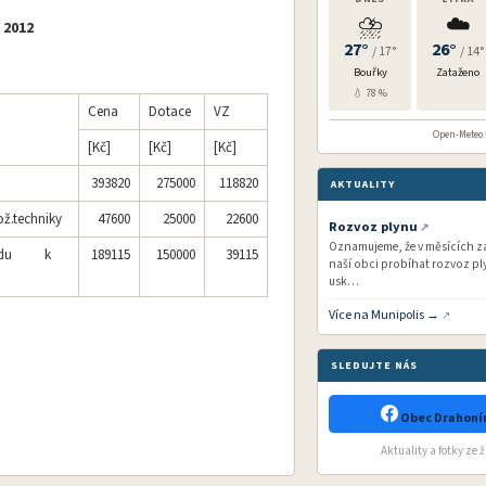
⛈️
☁️
 2012
27°
26°
/ 17°
/ 14°
Bouřky
Zataženo
💧 78 %
Cena
Dotace
VZ
Open-Meteo ·
[Kč]
[Kč]
[Kč]
393820
275000
118820
AKTUALITY
ož.techniky
47600
25000
22600
Rozvoz plynu
Oznamujeme, že v měsících zář
dovodu k
189115
150000
39115
naší obci probíhat rozvoz ply
usk…
Více na Munipolis →
SLEDUJTE NÁS
Obec Drahonín
Aktuality a fotky ze 