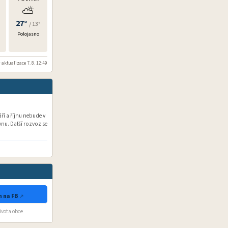
⛅
27°
/ 13°
Polojasno
 aktualizace 7. 8. 12:49
í a říjnu nebude v
nu. Další rozvoz se
 na FB
života obce