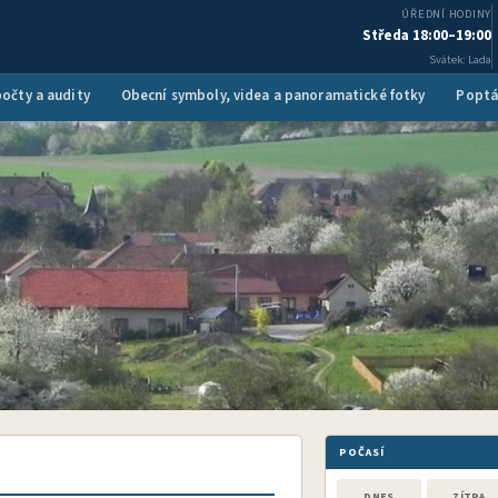
ÚŘEDNÍ HODINY
Středa 18:00–19:00
Svátek: Lada
očty a audity
Obecní symboly, videa a panoramatické fotky
Poptá
POČASÍ
DNES
ZÍTRA