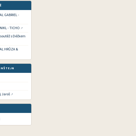
Ě
HAL GABRIEL -
 NIKL - TICHO
í soutěž s Déčkem
CHAL HRŮZA &
RNŠTEJN
j Jaroš