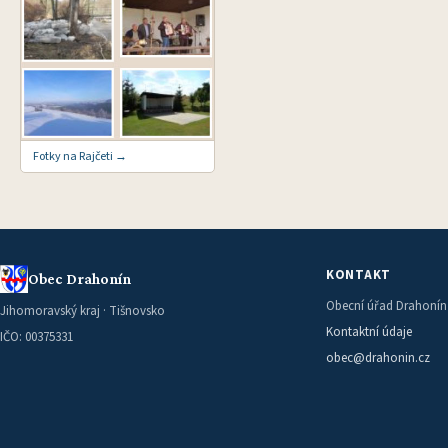
Fotky na Rajčeti →
KONTAKT
Obec Drahonín
Obecní úřad Drahonín
Jihomoravský kraj · Tišnovsko
Kontaktní údaje
IČO: 00375331
obec@drahonin.cz