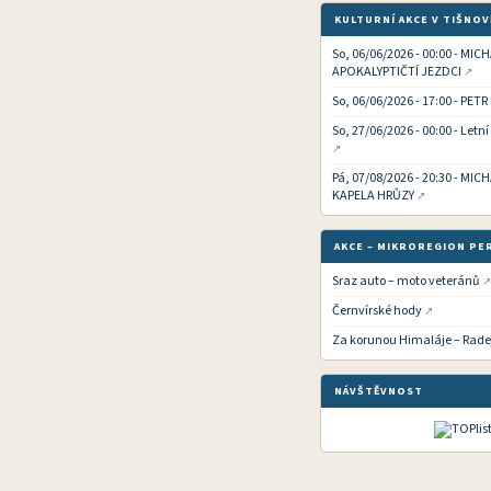
KULTURNÍ AKCE V TIŠNOV
So, 06/06/2026 - 00:00 - MIC
APOKALYPTIČTÍ JEZDCI
So, 06/06/2026 - 17:00 - PETR
So, 27/06/2026 - 00:00 - Letn
Pá, 07/08/2026 - 20:30 - MI
KAPELA HRŮZY
AKCE – MIKROREGION PE
Sraz auto – moto veteránů
Černvírské hody
Za korunou Himaláje – Rade
NÁVŠTĚVNOST