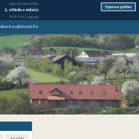
OBECNÍ KNIHOVNA
Vypnout grafiku
1. středa v měsíci
18:00–19:00 ·
více info
vková a výběrová řízení
Inzerce služeb
Spolková činnost
Turis
POZÍTŘÍ