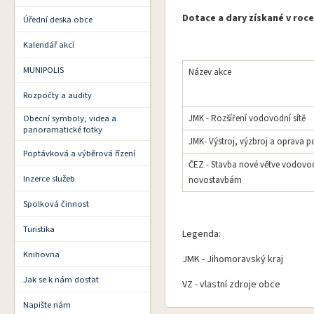
Dotace a dary získané v roce
Úřední deska obce
Kalendář akcí
MUNIPOLIS
Název akce
Rozpočty a audity
Obecní symboly, videa a
JMK - Rozšíření vodovodní sítě
panoramatické fotky
JMK- Výstroj, výzbroj a oprava p
Poptávková a výběrová řízení
ČEZ - Stavba nové větve vo
Inzerce služeb
novostavbám
Spolková činnost
Turistika
Legenda:
Knihovna
JMK - Jihomoravský kraj
Jak se k nám dostat
VZ - vlastní zdroje obce
Napište nám