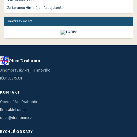
Za korunou Himaláje – Radej Jaroš
NÁVŠTĚVNOST
Obec Drahonín
Jihomoravský kraj · Tišnovsko
IČO: 00375331
KONTAKT
Obecní úřad Drahonín
Kontaktní údaje
obec@drahonin.cz
RYCHLÉ ODKAZY