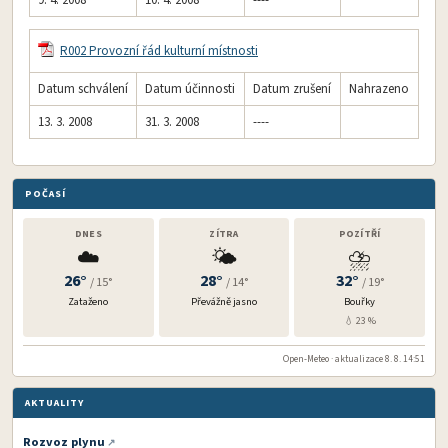
9. 4. 2008
10. 4. 2008
----
R002 Provozní řád kulturní místnosti
Datum schválení
Datum účinnosti
Datum zrušení
Nahrazeno
13. 3. 2008
31. 3. 2008
----
POČASÍ
DNES
ZÍTRA
POZÍTŘÍ
☁️
🌤️
⛈️
26°
28°
32°
/ 15°
/ 14°
/ 19°
Zataženo
Převážně jasno
Bouřky
💧 23 %
Open-Meteo · aktualizace 8. 8. 14:51
AKTUALITY
Rozvoz plynu