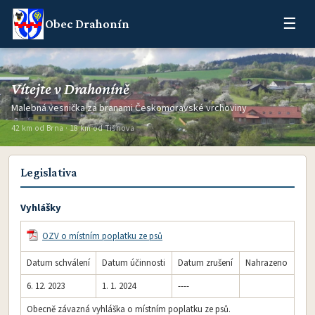
☰
Obec Drahonín
Vítejte v Drahoníně
Malebná vesnička za branami Českomoravské vrchoviny
42 km od Brna · 18 km od Tišnova
Legislativa
Vyhlášky
OZV o místním poplatku ze psů
Datum schválení
Datum účinnosti
Datum zrušení
Nahrazeno
6. 12. 2023
1. 1. 2024
----
Obecně závazná vyhláška o místním poplatku ze psů.