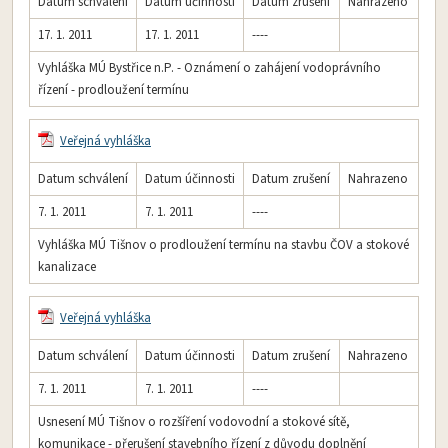
Datum schválení
Datum účinnosti
Datum zrušení
Nahrazeno
17. 1. 2011
17. 1. 2011
----
Vyhláška MÚ Bystřice n.P. - Oznámení o zahájení vodoprávního
řízení - prodloužení termínu
Veřejná vyhláška
Datum schválení
Datum účinnosti
Datum zrušení
Nahrazeno
7. 1. 2011
7. 1. 2011
----
Vyhláška MÚ Tišnov o prodloužení termínu na stavbu ČOV a stokové
kanalizace
Veřejná vyhláška
Datum schválení
Datum účinnosti
Datum zrušení
Nahrazeno
7. 1. 2011
7. 1. 2011
----
Usnesení MÚ Tišnov o rozšíření vodovodní a stokové sítě,
komunikace - přerušení stavebního řízení z důvodu doplnění