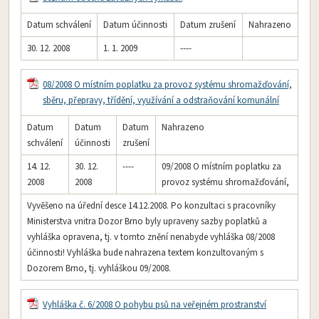
Datum schválení
Datum účinnosti
Datum zrušení
Nahrazeno
30. 12. 2008
1. 1. 2009
----
08/2008 O místním poplatku za provoz systému shromažďování,
sběru, přepravy, třídění, využívání a odstraňování komunální
Datum
Datum
Datum
Nahrazeno
schválení
účinnosti
zrušení
14. 12.
30. 12.
----
09/2008 O místním poplatku za
2008
2008
provoz systému shromažďování,
Vyvěšeno na úřední desce 14.12.2008. Po konzultaci s pracovníky
Ministerstva vnitra Dozor Brno byly upraveny sazby poplatků a
vyhláška opravena, tj. v tomto znění nenabyde vyhláška 08/2008
účinnosti! Vyhláška bude nahrazena textem konzultovaným s
Dozorem Brno, tj. vyhláškou 09/2008.
Vyhláška č. 6/2008 O pohybu psů na veřejném prostranství