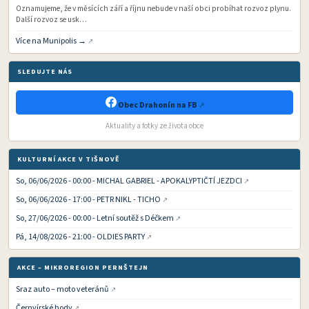
Oznamujeme, že v měsících září a říjnu nebude v naší obci probíhat rozvoz plynu.
Další rozvoz se usk…
Více na Munipolis →
SLEDUJTE NÁS
Obec Drahonín na FB
Aktuality a fotky ze života obce
KULTURNÍ AKCE V TIŠNOVĚ
So, 06/06/2026 - 00:00 - MICHAL GABRIEL - APOKALYPTIČTÍ JEZDCI
So, 06/06/2026 - 17:00 - PETR NIKL - TICHO
So, 27/06/2026 - 00:00 - Letní soutěž s Déčkem
Pá, 14/08/2026 - 21:00 - OLDIES PARTY
AKCE – MIKROREGION PERNŠTEJN
Sraz auto – moto veteránů
Černvírské hody