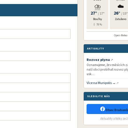
⛈️
☁️
27°
26°
/ 17°
/ 15°
Bouřky
Zataženo
💧 78 %
Open-Meteo ·
AKTUALITY
Rozvoz plynu
Oznamujeme, že v měsících zář
naší obci probíhat rozvoz ply
usk…
Více na Munipolis →
SLEDUJTE NÁS
Obec Drahonín
Aktuality a fotky ze 