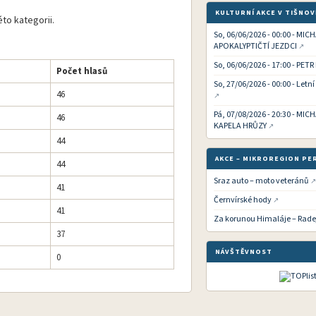
KULTURNÍ AKCE V TIŠNOV
to kategorii.
So, 06/06/2026 - 00:00 - MIC
APOKALYPTIČTÍ JEZDCI
So, 06/06/2026 - 17:00 - PETR
Počet hlasů
So, 27/06/2026 - 00:00 - Letn
46
Pá, 07/08/2026 - 20:30 - MI
46
KAPELA HRŮZY
44
AKCE – MIKROREGION PE
44
Sraz auto – moto veteránů
41
Černvírské hody
41
Za korunou Himaláje – Rade
37
NÁVŠTĚVNOST
0