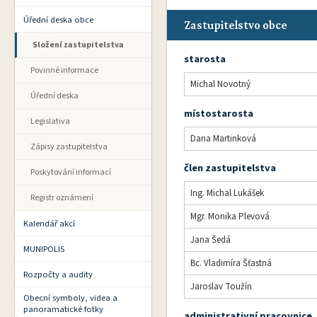
Úřední deska obce
Zastupitelstvo obce
Složení zastupitelstva
starosta
Povinné informace
Michal Novotný
Úřední deska
místostarosta
Legislativa
Dana Martinková
Zápisy zastupitelstva
člen zastupitelstva
Poskytování informací
Ing. Michal Lukášek
Registr oznámení
Mgr. Monika Plevová
Kalendář akcí
Jana Šedá
MUNIPOLIS
Bc. Vladimíra Šťastná
Rozpočty a audity
Jaroslav Toužín
Obecní symboly, videa a
panoramatické fotky
administrativní pracovnice