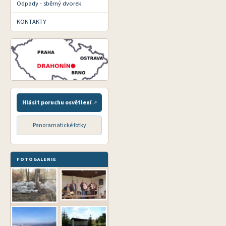
Odpady - sběrný dvorek
KONTAKTY
Hlásit poruchu osvětlení
Panoramatické fotky
FOTOGALERIE