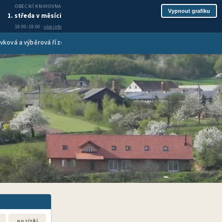
OBECNÍ KNIHOVNA
Vypnout grafiku
1. středa v měsíci
18:00–19:00 ·
více info
vková a výběrová řízení
Inzerce služeb
Spolková činnost
Turis
POZÍTŘÍ