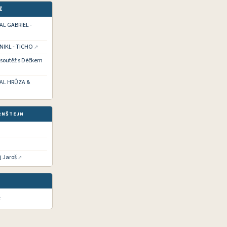
Ě
HAL GABRIEL -
 NIKL - TICHO
í soutěž s Déčkem
CHAL HRŮZA &
RNŠTEJN
j Jaroš