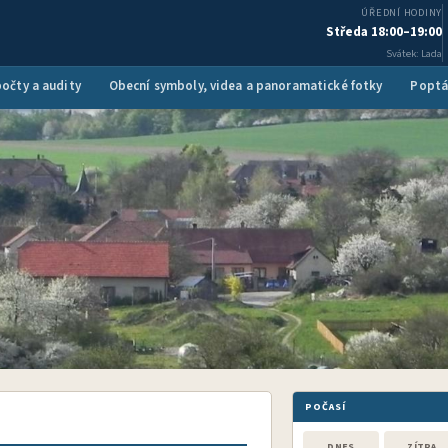
ÚŘEDNÍ HODINY
Středa 18:00–19:00
Svátek: Lada
očty a audity
Obecní symboly, videa a panoramatické fotky
Poptá
POČASÍ
DNES
ZÍTRA