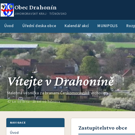
Obec Drahonín
JIHOMORAVSKÝ KRAJ · TIŠNOVSKO
Úvod
Úřední deska obce
Kalendář akcí
MUNIPOLIS
Rozp
Vítejte v Drahoníně
Malebná vesnička za branami Českomoravské vrchoviny
42 km od Brna · 18 km od Tišnova
NAVIGACE
Zastupitelstvo obce
Úvod