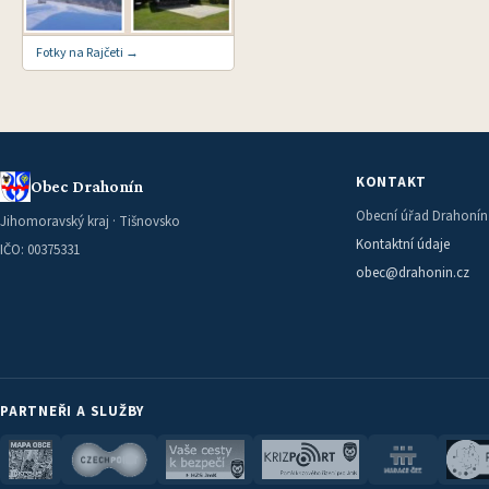
Fotky na Rajčeti →
KONTAKT
Obec Drahonín
Obecní úřad Drahonín
Jihomoravský kraj · Tišnovsko
Kontaktní údaje
IČO: 00375331
obec@drahonin.cz
PARTNEŘI A SLUŽBY