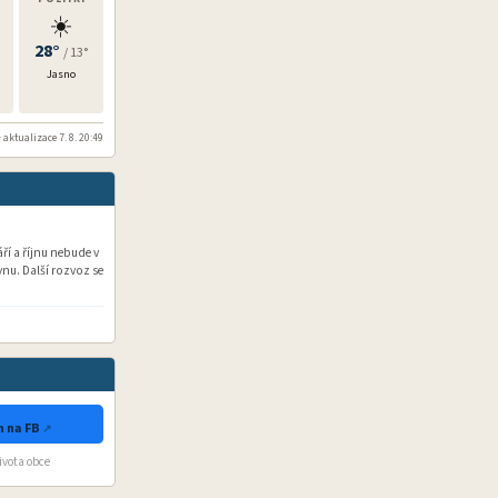
☀️
28°
/ 13°
Jasno
 aktualizace 7. 8. 20:49
í a říjnu nebude v
nu. Další rozvoz se
 na FB
života obce