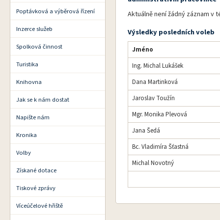
Poptávková a výběrová řízení
Aktuálně není žádný záznam v té
Inzerce služeb
Výsledky posledních voleb
Spolková činnost
Jméno
Turistika
Ing. Michal Lukášek
Knihovna
Dana Martinková
Jaroslav Toužín
Jak se k nám dostat
Mgr. Monika Plevová
Napište nám
Jana Šedá
Kronika
Bc. Vladimíra Šťastná
Volby
Michal Novotný
Získané dotace
Tiskové zprávy
Víceúčelové hřiště