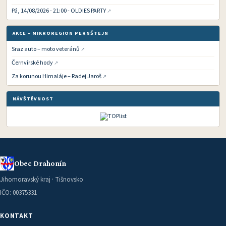
Pá, 14/08/2026 - 21:00 - OLDIES PARTY
AKCE – MIKROREGION PERNŠTEJN
Sraz auto – moto veteránů
Černvírské hody
Za korunou Himaláje – Radej Jaroš
NÁVŠTĚVNOST
Obec Drahonín
Jihomoravský kraj · Tišnovsko
IČO: 00375331
KONTAKT