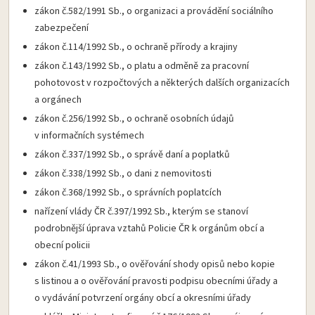
zákon č.582/1991 Sb., o organizaci a provádění sociálního
zabezpečení
zákon č.114/1992 Sb., o ochraně přírody a krajiny
zákon č.143/1992 Sb., o platu a odměně za pracovní
pohotovost v rozpočtových a některých dalších organizacích
a orgánech
zákon č.256/1992 Sb., o ochraně osobních údajů
v informačních systémech
zákon č.337/1992 Sb., o správě daní a poplatků
zákon č.338/1992 Sb., o dani z nemovitosti
zákon č.368/1992 Sb., o správních poplatcích
nařízení vlády ČR č.397/1992 Sb., kterým se stanoví
podrobnější úprava vztahů Policie ČR k orgánům obcí a
obecní policii
zákon č.41/1993 Sb., o ověřování shody opisů nebo kopie
s listinou a o ověřování pravosti podpisu obecními úřady a
o vydávání potvrzení orgány obcí a okresními úřady