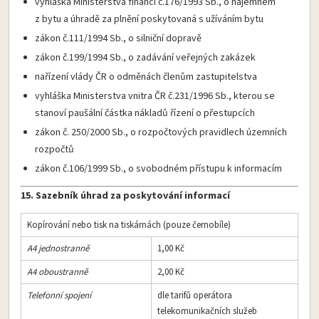
vyhláška Ministerstva financí č.176/1993 Sb., o nájemném
z bytu a úhradě za plnění poskytovaná s užíváním bytu
zákon č.111/1994 Sb., o silniční dopravě
zákon č.199/1994 Sb., o zadávání veřejných zakázek
nařízení vlády ČR o odměnách členům zastupitelstva
vyhláška Ministerstva vnitra ČR č.231/1996 Sb., kterou se
stanoví paušální částka nákladů řízení o přestupcích
zákon č. 250/2000 Sb., o rozpočtových pravidlech územních
rozpočtů
zákon č.106/1999 Sb., o svobodném přístupu k informacím
15. Sazebník úhrad za poskytování informací
Kopírování nebo tisk na tiskárnách (pouze černobíle)
A4 jednostranně
1,00 Kč
A4 oboustranně
2,00 Kč
Telefonní spojení
dle tarifů operátora
telekomunikačních služeb