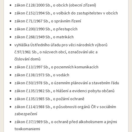
zákon č.128/2000 Sb., o obcích (obecní zřízení)
zákon č.152/1994 Sb., o volbách do zastupitelstev v obcích
zákon č.71/1967 Sb., o správním řízení
zákon č.200/1990 Sb., o přestupcích
zákon č.268/1949 Sb., o matrikách
vyhláška Ústředního úřadu pro věci národních výborů
č.97/1961 Sb., o názvech obcí, označování ulic a
číslování domů
zákon č.13/1997 Sb., o pozemních komunikacích
zákon č.138/1973 Sb., o vodách
zákon č.50/1978 Sb., o územním plánování a stavebním řádu
zákon č.135/1982 Sb., o hlášení a evidenci pobytu občanů
zákon č.135/1985 Sb., o požární ochraně
zákon č.114/1988 Sb., o působnosti orgánů ČR v sociálním
zabezpečení
zákon č.37/1989 Sb., o ochraně před alkoholismem a jinými
toxikomaniemi