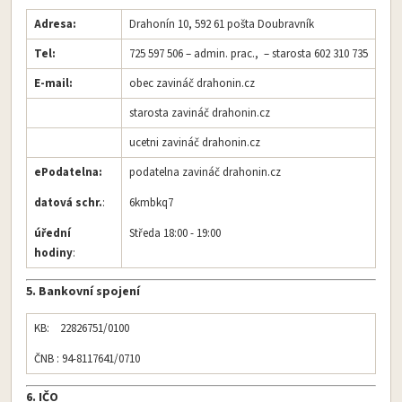
Adresa:
Drahonín 10, 592 61 pošta Doubravník
Tel:
725 597 506 – admin. prac., – starosta 602 310 735
E-mail:
obec zavináč
drahonin.cz
starosta zavináč
drahonin.cz
ucetni zavináč drahonin.cz
ePodatelna:
podatelna zavináč
drahonin.cz
datová schr.
:
6kmbkq7
úřední
Středa 18:00 - 19:00
hodiny
:
5. Bankovní spojení
KB: 22826751/0100
ČNB : 94-8117641/0710
6. IČO