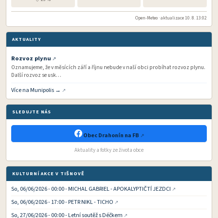
Open-Meteo · aktualizace 10. 8. 13:02
AKTUALITY
Rozvoz plynu
Oznamujeme, že v měsících září a říjnu nebude v naší obci probíhat rozvoz plynu.
Další rozvoz se usk…
Více na Munipolis →
SLEDUJTE NÁS
Obec Drahonín na FB
Aktuality a fotky ze života obce
KULTURNÍ AKCE V TIŠNOVĚ
So, 06/06/2026 - 00:00 - MICHAL GABRIEL - APOKALYPTIČTÍ JEZDCI
So, 06/06/2026 - 17:00 - PETR NIKL - TICHO
So, 27/06/2026 - 00:00 - Letní soutěž s Déčkem