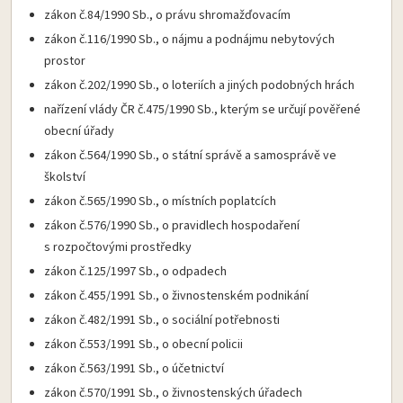
zákon č.84/1990 Sb., o právu shromažďovacím
zákon č.116/1990 Sb., o nájmu a podnájmu nebytových
prostor
zákon č.202/1990 Sb., o loteriích a jiných podobných hrách
nařízení vlády ČR č.475/1990 Sb., kterým se určují pověřené
obecní úřady
zákon č.564/1990 Sb., o státní správě a samosprávě ve
školství
zákon č.565/1990 Sb., o místních poplatcích
zákon č.576/1990 Sb., o pravidlech hospodaření
s rozpočtovými prostředky
zákon č.125/1997 Sb., o odpadech
zákon č.455/1991 Sb., o živnostenském podnikání
zákon č.482/1991 Sb., o sociální potřebnosti
zákon č.553/1991 Sb., o obecní policii
zákon č.563/1991 Sb., o účetnictví
zákon č.570/1991 Sb., o živnostenských úřadech