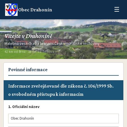
☰
Obec Drahonín
Vítejte v Drahoníně
Malebná vesnička za branami Českomoravské vrchoviny
42 km od Brna · 18 km od Tišnova
Povinné informace
Informace zveřejňované dle zákona č. 106/1999 Sb.
o svobodném přístupu k informacím
1. Oficiální název
Obec Drahonín